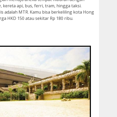
reta api, bus, ferri, tram, hingga taksi.
ris adalah MTR. Kamu bisa berkeliling kota Hong
ga HKD 150 atau sekitar Rp 180 ribu.