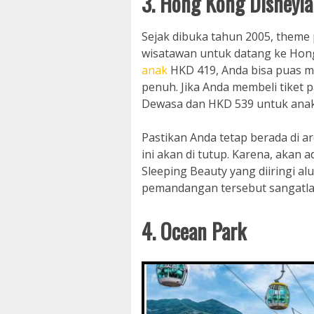
3. Hong Kong Disneyl
Sejak dibuka tahun 2005, theme 
wisatawan untuk datang ke Hon
anak
HKD 419, Anda bisa puas m
penuh. Jika Anda membeli tiket 
Dewasa dan HKD 539 untuk anak
Pastikan Anda tetap berada di 
ini akan di tutup. Karena, akan
Sleeping Beauty yang diiringi al
pemandangan tersebut sangatla
4. Ocean Park