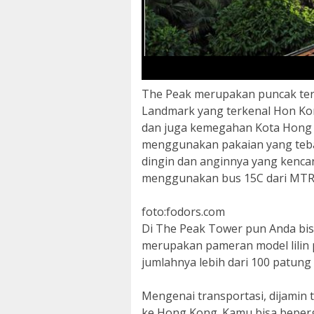
The Peak merupakan puncak tert
Landmark yang terkenal Hon Kon
dan juga kemegahan Kota Hong K
menggunakan pakaian yang teba
dingin dan anginnya yang kencan
menggunakan bus 15C dari MTR C
foto:fodors.com
Di The Peak Tower pun Anda bi
merupakan pameran model lilin p
jumlahnya lebih dari 100 patung li
Mengenai transportasi, dijamin 
ke Hong Kong. Kamu bisa beper