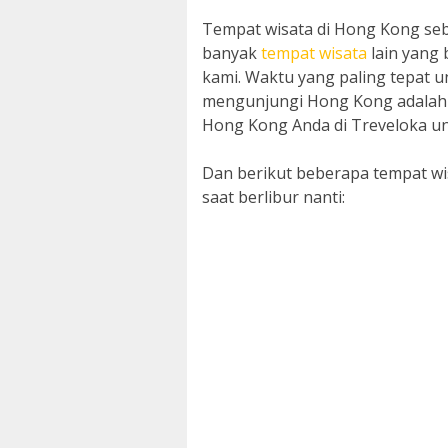
Tempat wisata di Hong Kong se
banyak
tempat wisata
lain yang 
kami. Waktu yang paling tepat 
mengunjungi Hong Kong adalah b
Hong Kong Anda di Treveloka u
Dan berikut beberapa tempat wi
saat berlibur nanti: