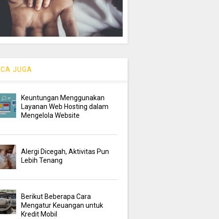
CA JUGA
Keuntungan Menggunakan
Layanan Web Hosting dalam
Mengelola Website
Alergi Dicegah, Aktivitas Pun
Lebih Tenang
Berikut Beberapa Cara
Mengatur Keuangan untuk
Kredit Mobil