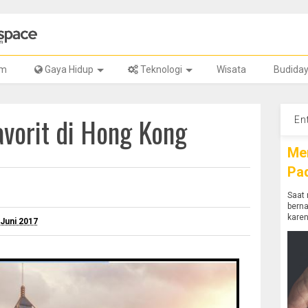
lm
Gaya Hidup
Teknologi
Wisata
Budida
vorit di Hong Kong
En
Me
Pa
Saat 
bern
karen
 Juni 2017