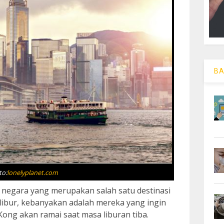
BA
to:
lonelyplanet.com
negara yang merupakan salah satu destinasi
rlibur, kebanyakan adalah mereka yang ingin
ong akan ramai saat masa liburan tiba.