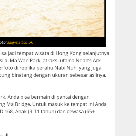
oto:
dailymail.co.uk
isa jadi tempat wisata di Hong Kong selanjutnya
asi di Ma Wan Park, atraksi utama Noah’s Ark
erfoto di replika perahu Nabi Nuh, yang juga
tung binatang dengan ukuran sebesar aslinya.
Ark, Anda bisa bermain di pantai dengan
g Ma Bridge. Untuk masuk ke tempat ini Anda
D 168, Anak (3-11 tahun) dan dewasa (65+