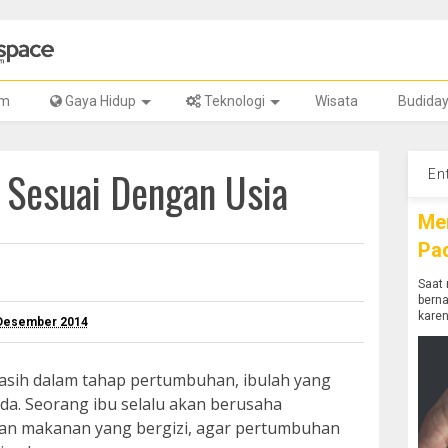
lm
Gaya Hidup
Teknologi
Wisata
Budida
 Sesuai Dengan Usia
En
Me
Pa
Saat 
bern
karen
 Desember 2014
asih dalam tahap pertumbuhan, ibulah yang
a. Seorang ibu selalu akan berusaha
n makanan yang bergizi, agar pertumbuhan