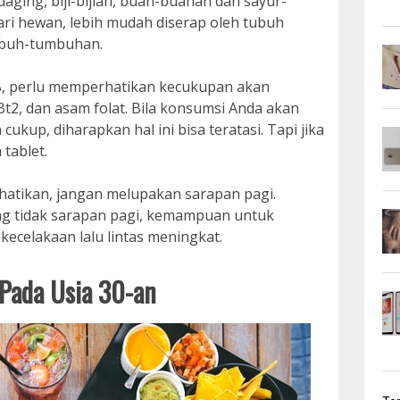
 daging, biji-bijian, buah-buahan dan sayur-
dari hewan, lebih mudah diserap oleh tubuh
mbuh-tumbuhan.
B, perlu memperhatikan kecukupan akan
 Bt2, dan asam folat. Bila konsumsi Anda akan
kup, diharapkan hal ini bisa teratasi. Tapi jika
tablet.
erhatikan, jangan melupakan sarapan pagi.
ng tidak sarapan pagi, kemampuan untuk
kecelakaan lalu lintas meningkat.
Pada Usia 30-an