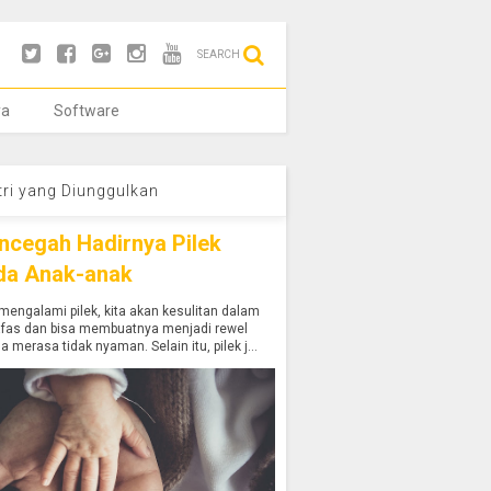
SEARCH
ya
Software
tri yang Diunggulkan
ncegah Hadirnya Pilek
da Anak-anak
mengalami pilek, kita akan kesulitan dalam
afas dan bisa membuatnya menjadi rewel
a merasa tidak nyaman. Selain itu, pilek j...