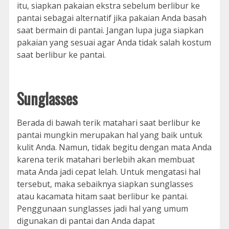
itu, siapkan pakaian ekstra sebelum berlibur ke
pantai sebagai alternatif jika pakaian Anda basah
saat bermain di pantai. Jangan lupa juga siapkan
pakaian yang sesuai agar Anda tidak salah kostum
saat berlibur ke pantai.
Sunglasses
Berada di bawah terik matahari saat berlibur ke
pantai mungkin merupakan hal yang baik untuk
kulit Anda. Namun, tidak begitu dengan mata Anda
karena terik matahari berlebih akan membuat
mata Anda jadi cepat lelah. Untuk mengatasi hal
tersebut, maka sebaiknya siapkan sunglasses
atau kacamata hitam saat berlibur ke pantai.
Penggunaan sunglasses jadi hal yang umum
digunakan di pantai dan Anda dapat