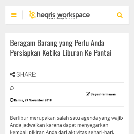
Beragam Barang yang Perlu Anda
Persiapkan Ketika Liburan Ke Pantai
SHARE:
Bagus Hermawan
Kamis, 29 November 2018
Berlibur merupakan salah satu agenda yang wajib
Anda jadwalkan karena dapat menyegarkan
kembali pikiran Anda dari aktivitas sehari-hari.