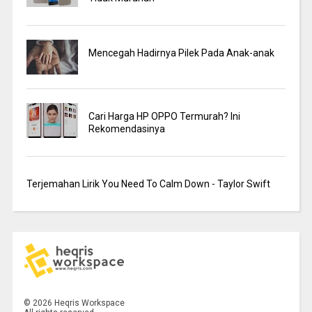
Mencegah Hadirnya Pilek Pada Anak-anak
Cari Harga HP OPPO Termurah? Ini
Rekomendasinya
Terjemahan Lirik You Need To Calm Down - Taylor Swift
©
2026
Heqris Workspace