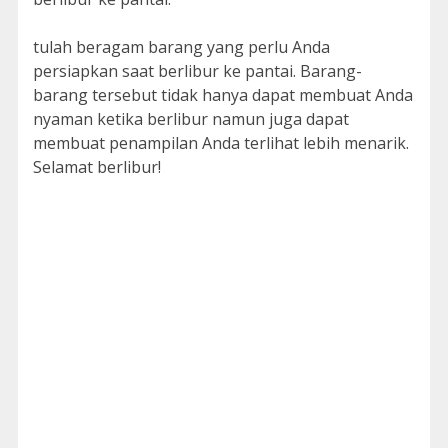
tulah beragam barang yang perlu Anda
persiapkan saat berlibur ke pantai. Barang-
barang tersebut tidak hanya dapat membuat Anda
nyaman ketika berlibur namun juga dapat
membuat penampilan Anda terlihat lebih menarik.
Selamat berlibur!