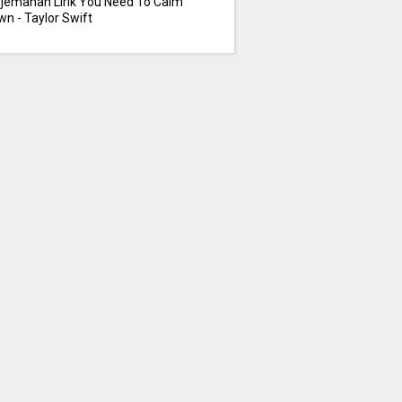
rjemahan Lirik You Need To Calm
n - Taylor Swift