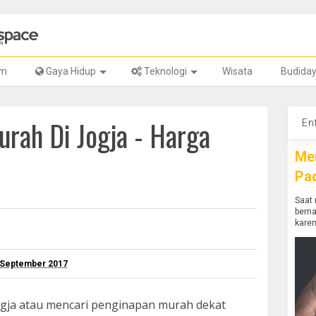
lm
Gaya Hidup
Teknologi
Wisata
Budida
rah Di Jogja - Harga
En
Me
Pa
Saat 
bern
karen
9 September 2017
gja atau mencari penginapan murah dekat