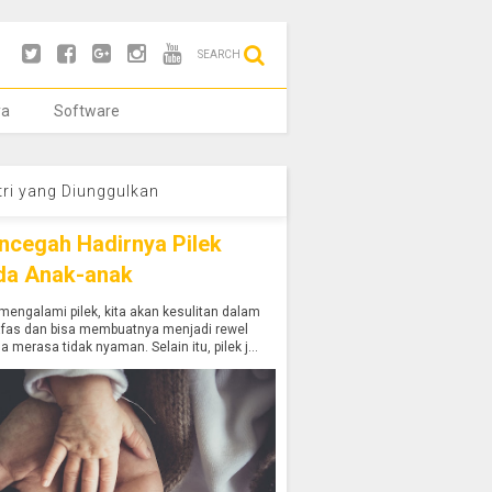
SEARCH
ya
Software
tri yang Diunggulkan
ncegah Hadirnya Pilek
da Anak-anak
mengalami pilek, kita akan kesulitan dalam
afas dan bisa membuatnya menjadi rewel
a merasa tidak nyaman. Selain itu, pilek j...