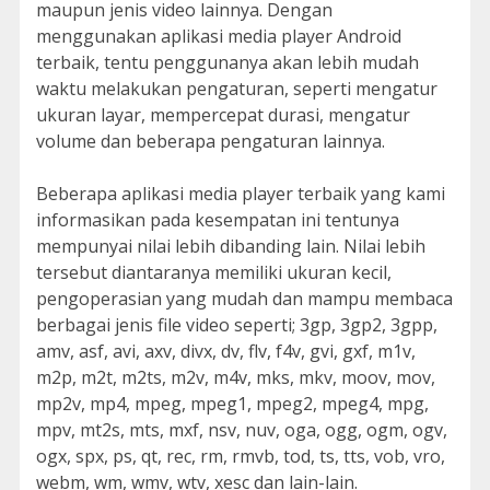
maupun jenis video lainnya. Dengan
menggunakan aplikasi media player Android
terbaik, tentu penggunanya akan lebih mudah
waktu melakukan pengaturan, seperti mengatur
ukuran layar, mempercepat durasi, mengatur
volume dan beberapa pengaturan lainnya.
Beberapa aplikasi media player terbaik yang kami
informasikan pada kesempatan ini tentunya
mempunyai nilai lebih dibanding lain. Nilai lebih
tersebut diantaranya memiliki ukuran kecil,
pengoperasian yang mudah dan mampu membaca
berbagai jenis file video seperti; 3gp, 3gp2, 3gpp,
amv, asf, avi, axv, divx, dv, flv, f4v, gvi, gxf, m1v,
m2p, m2t, m2ts, m2v, m4v, mks, mkv, moov, mov,
mp2v, mp4, mpeg, mpeg1, mpeg2, mpeg4, mpg,
mpv, mt2s, mts, mxf, nsv, nuv, oga, ogg, ogm, ogv,
ogx, spx, ps, qt, rec, rm, rmvb, tod, ts, tts, vob, vro,
webm, wm, wmv, wtv, xesc dan lain-lain.