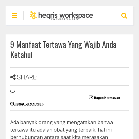
9 Manfaat Tertawa Yang Wajib Anda
Ketahui
SHARE:
Bagus Hermawan
Jumat, 20 Mei 2016
Ada banyak orang yang mengatakan bahwa
tertawa itu adalah obat yang terbaik, hal ini
berhubungan antara saat kita merasakan