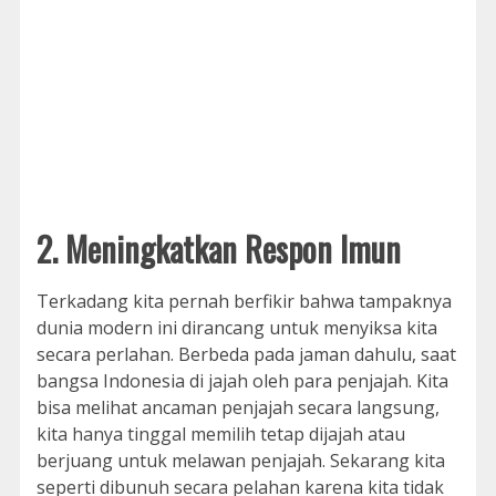
2. Meningkatkan Respon Imun
Terkadang kita pernah berfikir bahwa tampaknya
dunia modern ini dirancang untuk menyiksa kita
secara perlahan. Berbeda pada jaman dahulu, saat
bangsa Indonesia di jajah oleh para penjajah. Kita
bisa melihat ancaman penjajah secara langsung,
kita hanya tinggal memilih tetap dijajah atau
berjuang untuk melawan penjajah. Sekarang kita
seperti dibunuh secara pelahan karena kita tidak