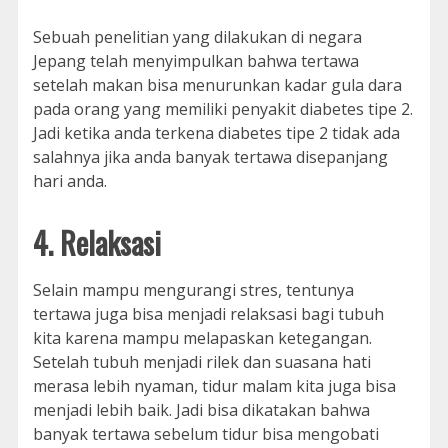
Sebuah penelitian yang dilakukan di negara
Jepang telah menyimpulkan bahwa tertawa
setelah makan bisa menurunkan kadar gula dara
pada orang yang memiliki penyakit diabetes tipe 2.
Jadi ketika anda terkena diabetes tipe 2 tidak ada
salahnya jika anda banyak tertawa disepanjang
hari anda.
4. Relaksasi
Selain mampu mengurangi stres, tentunya
tertawa juga bisa menjadi relaksasi bagi tubuh
kita karena mampu melapaskan ketegangan.
Setelah tubuh menjadi rilek dan suasana hati
merasa lebih nyaman, tidur malam kita juga bisa
menjadi lebih baik. Jadi bisa dikatakan bahwa
banyak tertawa sebelum tidur bisa mengobati