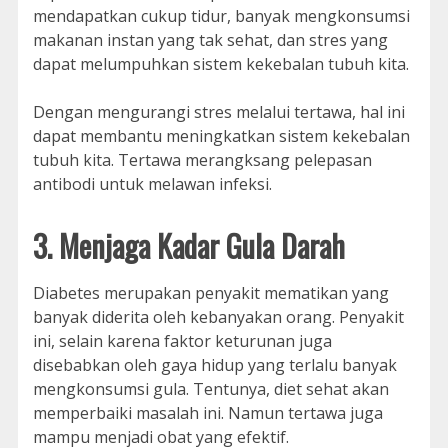
mendapatkan cukup tidur, banyak mengkonsumsi
makanan instan yang tak sehat, dan stres yang
dapat melumpuhkan sistem kekebalan tubuh kita.
Dengan mengurangi stres melalui tertawa, hal ini
dapat membantu meningkatkan sistem kekebalan
tubuh kita. Tertawa merangksang pelepasan
antibodi untuk melawan infeksi.
3. Menjaga Kadar Gula Darah
Diabetes merupakan penyakit mematikan yang
banyak diderita oleh kebanyakan orang. Penyakit
ini, selain karena faktor keturunan juga
disebabkan oleh gaya hidup yang terlalu banyak
mengkonsumsi gula. Tentunya, diet sehat akan
memperbaiki masalah ini. Namun tertawa juga
mampu menjadi obat yang efektif.