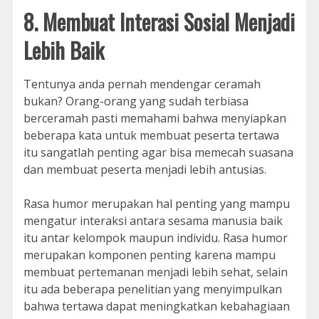
8. Membuat Interasi Sosial Menjadi
Lebih Baik
Tentunya anda pernah mendengar ceramah
bukan? Orang-orang yang sudah terbiasa
berceramah pasti memahami bahwa menyiapkan
beberapa kata untuk membuat peserta tertawa
itu sangatlah penting agar bisa memecah suasana
dan membuat peserta menjadi lebih antusias.
Rasa humor merupakan hal penting yang mampu
mengatur interaksi antara sesama manusia baik
itu antar kelompok maupun individu. Rasa humor
merupakan komponen penting karena mampu
membuat pertemanan menjadi lebih sehat, selain
itu ada beberapa penelitian yang menyimpulkan
bahwa tertawa dapat meningkatkan kebahagiaan