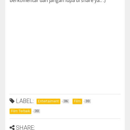
berkomentar dan jangan lupa di share ya... :)
LABEL:
Entertaiment
Film
36
30
Film Terbaik
30
SHARE: