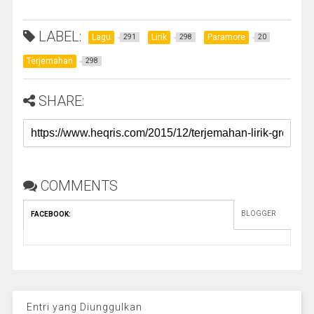
LABEL:
Lagu
Lirik
Paramore
291
298
20
Terjemahan
298
SHARE:
COMMENTS
BLOGGER
FACEBOOK
:
Entri yang Diunggulkan