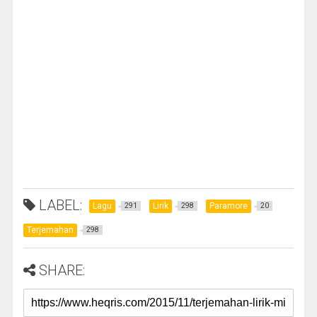
LABEL:
Lagu
Lirik
Paramore
291
298
20
Terjemahan
298
SHARE: