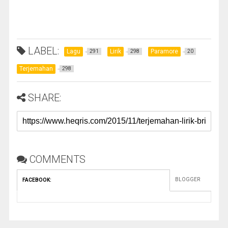
LABEL:
Lagu
Lirik
Paramore
291
298
20
Terjemahan
298
SHARE:
COMMENTS
BLOGGER
FACEBOOK
: