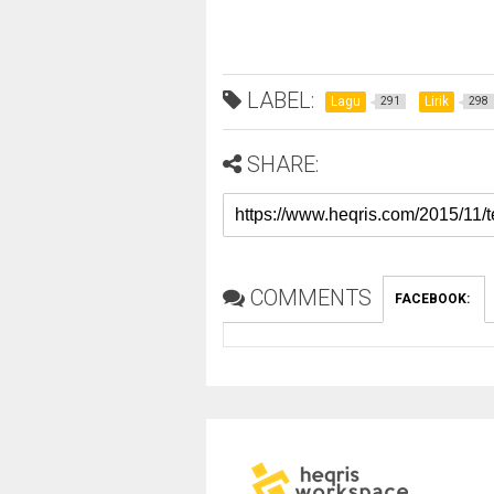
LABEL:
Lagu
Lirik
291
298
SHARE:
COMMENTS
FACEBOOK
: