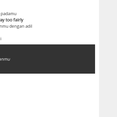
t padamu
y too fairly
nmu dengan adil
i
kanmu