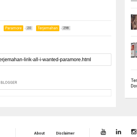
Paramore
Terjemahan
20
298
Te
BLOGGER
Dow
About
Disclaimer