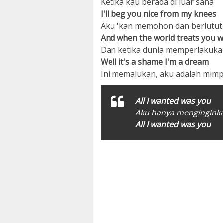
Ketika kau berada di luar sana
I'll beg you nice from my knees
Aku 'kan memohon dan berlutu
And when the world treats you wa
Dan ketika dunia memperlakuka
Well it's a shame I'm a dream
Ini memalukan, aku adalah mimp
All I wanted was you
Aku hanya mengingin
All I wanted was you