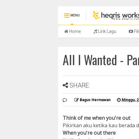
MENU
Home
Lirik Lagu
Fi
All I Wanted - P
SHARE:
Bagus Hermawan
Minggu, 
Think of me when you're out
Pikirkan aku ketika kau berada d
When you're out there