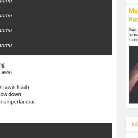
kanmu
Me
kanmu
Pa
kanmu
Saat 
bern
karen
kanmu
ng
 awal
i awal kisah
low down
n memperlambat
BA