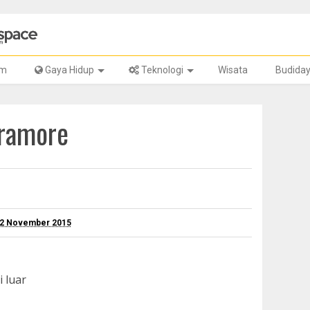
lm
Gaya Hidup
Teknologi
Wisata
Budida
aramore
22 November 2015
i luar