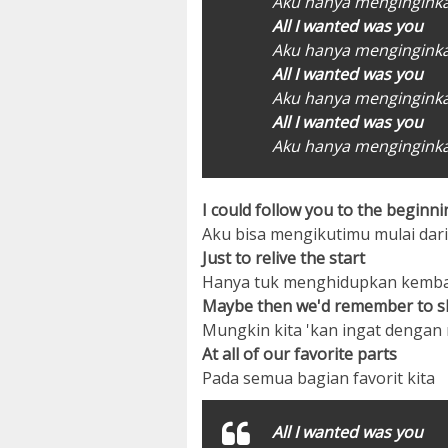
Aku hanya mengingin
All I wanted was you
Aku hanya mengingin
All I wanted was you
Aku hanya mengingin
All I wanted was you
Aku hanya mengingin
I could follow you to the beginni
Aku bisa mengikutimu mulai dari
Just to relive the start
Hanya tuk menghidupkan kembal
Maybe then we'd remember to s
Mungkin kita 'kan ingat denga
At all of our favorite parts
Pada semua bagian favorit kita
All I wanted was you