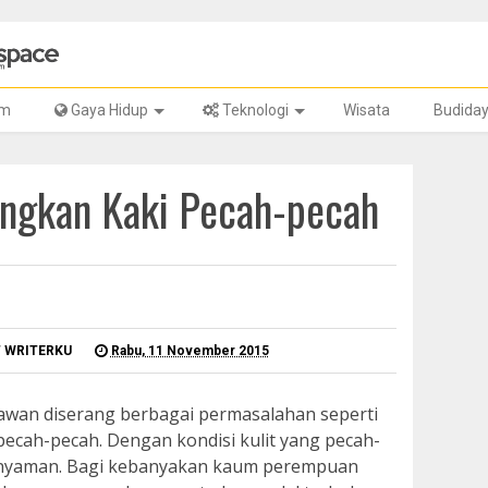
lm
Gaya Hidup
Teknologi
Wisata
Budida
angkan Kaki Pecah-pecah
T WRITERKU
Rabu, 11 November 2015
rawan diserang berbagai permasalahan seperti
 pecah-pecah. Dengan kondisi kulit yang pecah-
ak nyaman. Bagi kebanyakan kaum perempuan