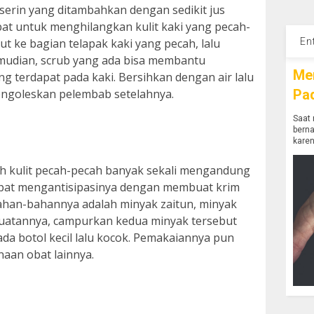
serin yang ditambahkan dengan sedikit jus
at untuk menghilangkan kulit kaki yang pecah-
En
t ke bagian telapak kaki yang pecah, lalu
mudian, scrub yang ada bisa membantu
Me
ng terdapat pada kaki. Bersihkan dengan air lalu
Pa
engoleskan pelembab setelahnya.
Saat 
bern
karen
h kulit pecah-pecah banyak sekali mengandung
dapat mengantisipasinya dengan membuat krim
ahan-bahannya adalah minyak zaitun, minyak
buatannya, campurkan kedua minyak tersebut
da botol kecil lalu kocok. Pemakaiannya pun
aan obat lainnya.