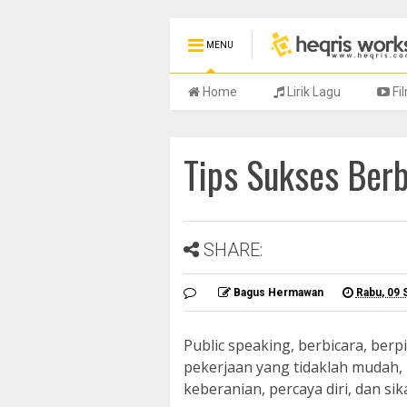
MENU
Home
Lirik Lagu
Fi
Tips Sukses Ber
SHARE:
Bagus Hermawan
Rabu, 09
Public speaking, berbicara, ber
pekerjaan yang tidaklah mudah,
keberanian, percaya diri, dan si