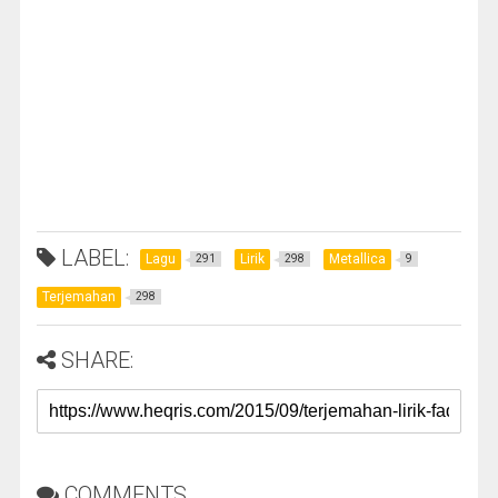
LABEL:
Lagu
Lirik
Metallica
291
298
9
Terjemahan
298
SHARE:
COMMENTS