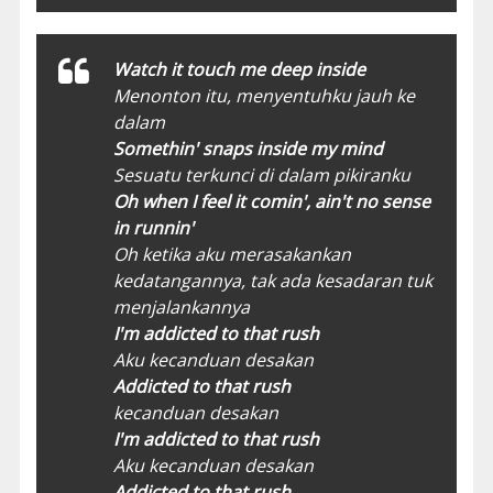
Watch it touch me deep inside
Menonton itu, menyentuhku jauh ke
dalam
Somethin' snaps inside my mind
Sesuatu terkunci di dalam pikiranku
Oh when I feel it comin', ain't no sense
in runnin'
Oh ketika aku merasakankan
kedatangannya, tak ada kesadaran tuk
menjalankannya
I'm addicted to that rush
Aku kecanduan desakan
Addicted to that rush
kecanduan desakan
I'm addicted to that rush
Aku kecanduan desakan
Addicted to that rush