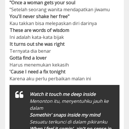
"Once a woman gets your soul
"Setelah seorang wanita mendapatkan jiwamu
You'll never shake her free"
Kau takkan bisa melepaskan diri darinya
These are words of wisdom
Ini adalah kata-kata bijak
It turns out she was right
Ternyata dia benar
Gotta find a lover
Harus menemukan kekasih
'Cause I need a fix tonight
Karena aku perlu perbaikan malan ini
Watch it touch me deep inside
Menonton itu, menyentuhku jauh ke
dalam
Somethin' snaps inside my mind
Sesuatu terkunci di dalam pikiranku
When I feel it comin', ain't no sense in