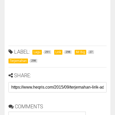
LABEL:
Lagu
Lirik
Mr Big
291
298
27
Terjemahan
298
SHARE:
COMMENTS