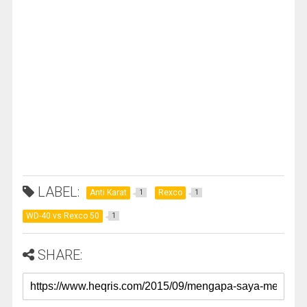
LABEL:
Anti Karat
Rexco
1
1
WD-40 vs Rexco 50
1
SHARE: