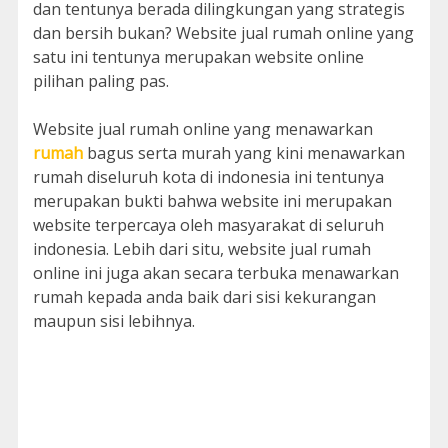
dan tentunya berada dilingkungan yang strategis
dan bersih bukan? Website jual rumah online yang
satu ini tentunya merupakan website online
pilihan paling pas.
Website jual rumah online yang menawarkan
rumah
bagus serta murah yang kini menawarkan
rumah diseluruh kota di indonesia ini tentunya
merupakan bukti bahwa website ini merupakan
website terpercaya oleh masyarakat di seluruh
indonesia. Lebih dari situ, website jual rumah
online ini juga akan secara terbuka menawarkan
rumah kepada anda baik dari sisi kekurangan
maupun sisi lebihnya.