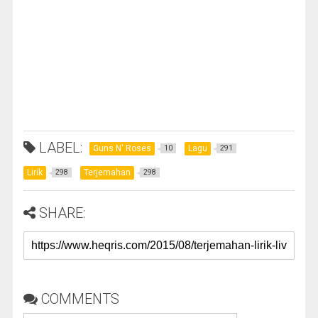
LABEL:
Guns N' Roses
Lagu
10
291
Lirik
Terjemahan
298
298
SHARE:
COMMENTS