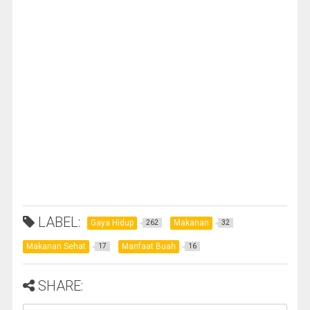
LABEL:
Gaya Hidup
Makanan
262
32
Makanan Sehat
Manfaat Buah
17
16
SHARE: