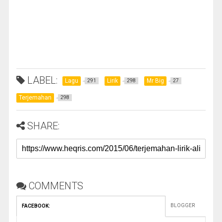
LABEL:
Lagu
Lirik
Mr Big
291
298
27
Terjemahan
298
SHARE:
COMMENTS
BLOGGER
FACEBOOK
: