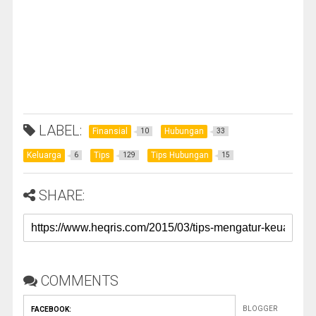
LABEL:
Finansial
Hubungan
10
33
Keluarga
Tips
Tips Hubungan
6
129
15
SHARE:
COMMENTS
BLOGGER
FACEBOOK
: