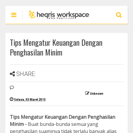
Tips Mengatur Keuangan Dengan
Penghasilan Minim
SHARE:
Unknown
Selasa, 03 Maret 2015
Tips Mengatur Keuangan Dengan Penghasilan
Minim -
Buat bunda-bunda semua yang
penghasilan suaminya tidak terlalu banyak alias