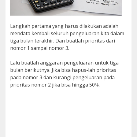
Langkah pertama yang harus dilakukan adalah
mendata kembali seluruh pengeluaran kita dalam
tiga bulan terakhir. Dan buatlah prioritas dari
nomor 1 sampai nomor 3.
Lalu buatlah anggaran pengeluaran untuk tiga
bulan berikutnya. Jika bisa hapus-lah prioritas
pada nomor 3 dan kurangi pengeluaran pada
prioritas nomor 2 jika bisa hingga 50%.