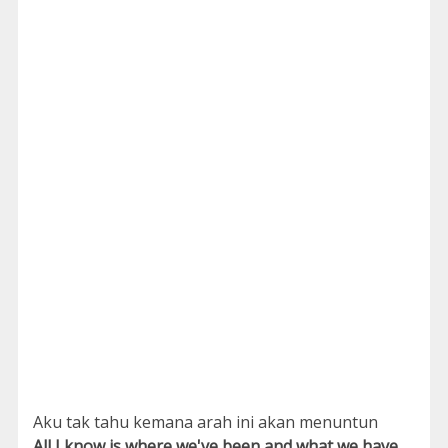
Aku tak tahu kemana arah ini akan menuntun
All I know is where we've been and what we have