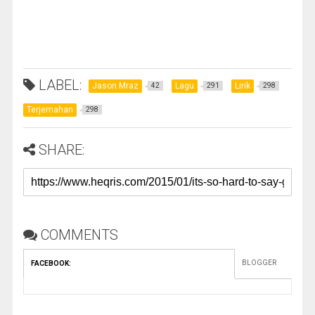
LABEL:
Jason Mraz
Lagu
Lirik
42
291
298
Terjemahan
298
SHARE:
COMMENTS
BLOGGER
FACEBOOK
: