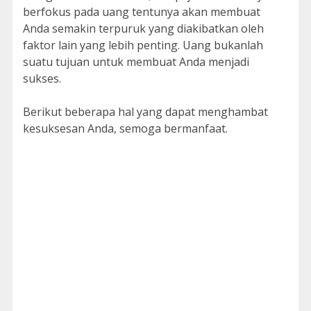
berfokus pada uang tentunya akan membuat
Anda semakin terpuruk yang diakibatkan oleh
faktor lain yang lebih penting. Uang bukanlah
suatu tujuan untuk membuat Anda menjadi
sukses.
Berikut beberapa hal yang dapat menghambat
kesuksesan Anda, semoga bermanfaat.