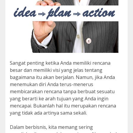
Sangat penting ketika Anda memiliki rencana
besar dan memiliki visi yang jelas tentang
bagaimana itu akan berjalan. Namun, jika Anda
menemukan diri Anda terus-menerus
membicarakan rencana tanpa berbuat sesuatu
yang berarti ke arah tujuan yang Anda ingin
mencapai. Bukanlah hal itu merupakan rencana
yang tidak ada artinya sama sekali.
Dalam berbisnis, kita memang sering