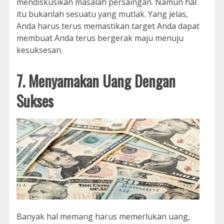
mendiskusikan masalah persaingan. Namun hal
itu bukanlah sesuatu yang mutlak. Yang jelas,
Anda harus terus memastikan target Anda dapat
membuat Anda terus bergerak maju menuju
kesuksesan.
7. Menyamakan Uang Dengan
Sukses
Banyak hal memang harus memerlukan uang,