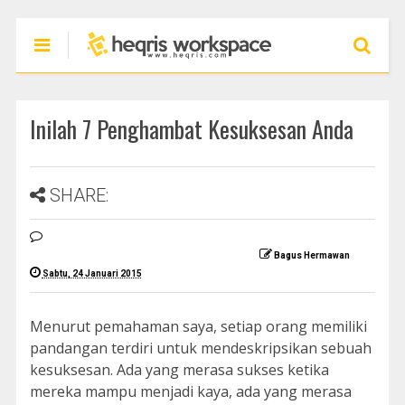
Inilah 7 Penghambat Kesuksesan Anda
SHARE:
Bagus Hermawan
Sabtu, 24 Januari 2015
Menurut pemahaman saya, setiap orang memiliki
pandangan terdiri untuk mendeskripsikan sebuah
kesuksesan. Ada yang merasa sukses ketika
mereka mampu menjadi kaya, ada yang merasa