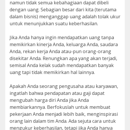
namun tidak semua kebahagiaan dapat dibeli
dengan uang. Sebagian besar dari kita (terutama
dalam bisnis) menganggap uang adalah tolak ukur
untuk menunjukkan suatu keberhasilan.
Jika Anda hanya ingin mendapatkan uang tanpa
memikirkan kinerja Anda, keluarga Anda, saudara
Anda, rekan kerja Anda atau-pun orang-orang
disekitar Anda. Renungkan apa yang akan terjadi,
semisal Anda kelak sudah mendapatkan banyak
uang tapi tidak memikirkan hal lainnya.
Apakah Anda seorang pengusaha atau karyawan,
ingatlah bahwa pendapatan atau gaji dapat
mengubah harga diri Anda jika Anda
membiarkannya. Berfokuslah untuk membuat
pekerjaan Anda menjadi lebih baik, menginspirasi
orang lain dalam tim Anda. Ada sejuta cara untuk
mengukur keberhasilan, tetapi jika Anda hanya