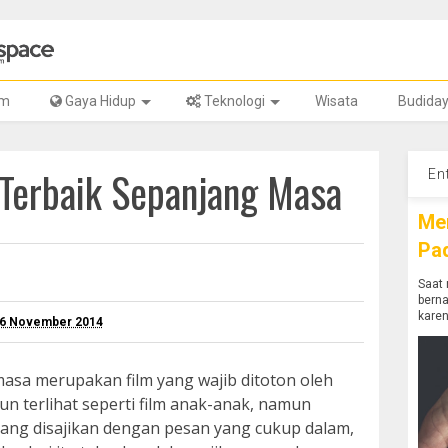
lm
Gaya Hidup
Teknologi
Wisata
Budida
 Terbaik Sepanjang Masa
En
Me
Pa
Saat 
bern
karen
16 November 2014
masa merupakan film yang wajib ditoton oleh
n terlihat seperti film anak-anak, namun
yang disajikan dengan pesan yang cukup dalam,