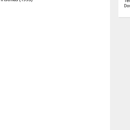
Te
Dow