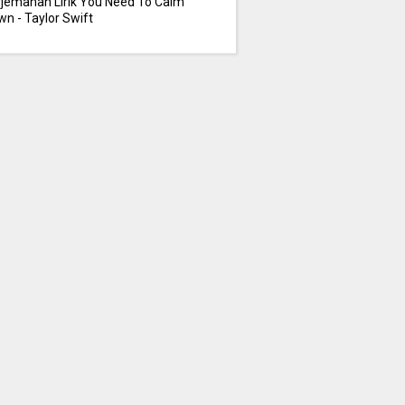
rjemahan Lirik You Need To Calm
n - Taylor Swift