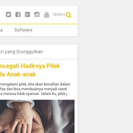
SEARCH
ya
Software
tri yang Diunggulkan
ncegah Hadirnya Pilek
da Anak-anak
mengalami pilek, kita akan kesulitan dalam
afas dan bisa membuatnya menjadi rewel
a merasa tidak nyaman. Selain itu, pilek j...