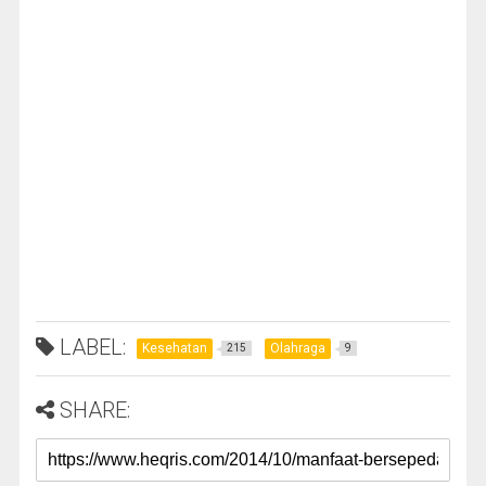
LABEL:
Kesehatan
Olahraga
215
9
SHARE: