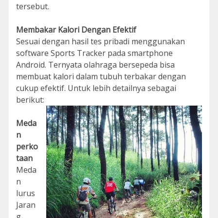
tersebut.
Membakar Kalori Dengan Efektif
Sesuai dengan hasil tes pribadi menggunakan
software Sports Tracker pada smartphone
Android. Ternyata olahraga bersepeda bisa
membuat kalori dalam tubuh terbakar dengan
cukup efektif. Untuk lebih detailnya sebagai
berikut:
Meda
n
perko
taan
Meda
n
lurus
Jaran
g