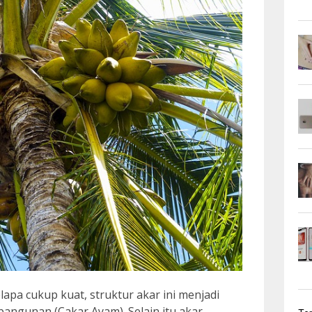
apa cukup kuat, struktur akar ini menjadi
angunan (Cakar Ayam). Selain itu akar