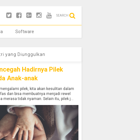
SEARCH
ya
Software
tri yang Diunggulkan
ncegah Hadirnya Pilek
da Anak-anak
mengalami pilek, kita akan kesulitan dalam
afas dan bisa membuatnya menjadi rewel
a merasa tidak nyaman. Selain itu, pilek j...