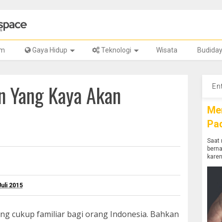
lm
Gaya Hidup
Teknologi
Wisata
Budida
n Yang Kaya Akan
En
Me
Pa
Saat 
bern
karen
Juli 2015
 cukup familiar bagi orang Indonesia. Bahkan