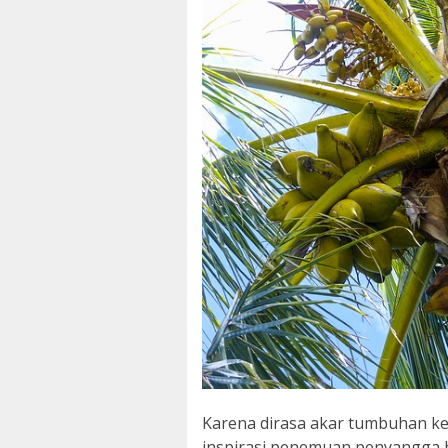
Karena dirasa akar tumbuhan kel
inspirasi penemuan penyangga b