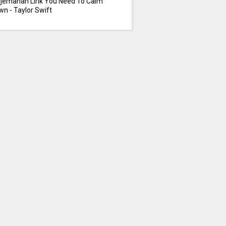
rjemahan Lirik You Need To Calm
n - Taylor Swift