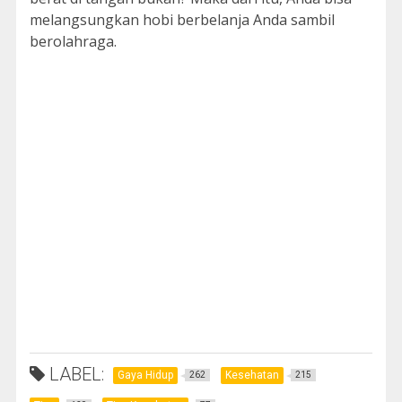
melangsungkan hobi berbelanja Anda sambil
berolahraga.
LABEL:
Gaya Hidup
Kesehatan
262
215