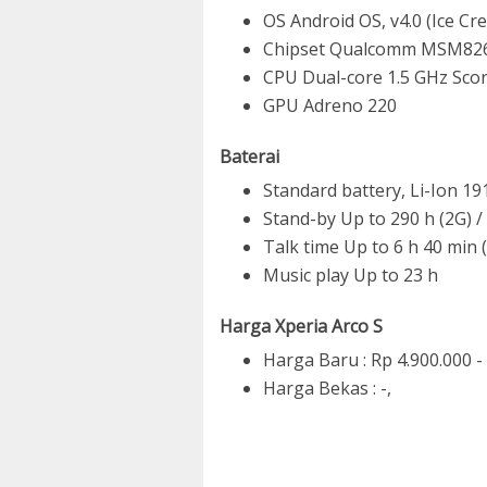
OS Android OS, v4.0 (Ice C
Chipset Qualcomm MSM82
CPU Dual-core 1.5 GHz Sco
GPU Adreno 220
Baterai
Standard battery, Li-Ion 1
Stand-by Up to 290 h (2G) /
Talk time Up to 6 h 40 min (
Music play Up to 23 h
Harga Xperia Arco S
Harga Baru : Rp 4.900.000 -
Harga Bekas : -,