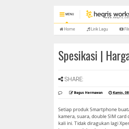
MENU
Home
Lirik Lagu
Fi
Spesikasi | Harg
SHARE:
Bagus Hermawan
Kamis, 0
Setiap produk Smartphone buatan
kamera, suara, double SIM card 
kali ini. Tidak diragukan lagi Xpe