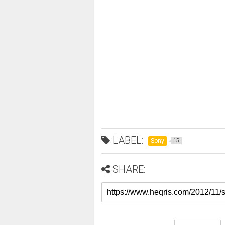
LABEL:
Sony
15
SHARE: