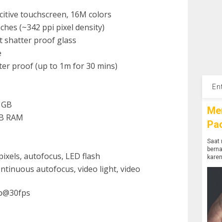
citive touchscreen, 16M colors
nches (~342 ppi pixel density)
t shatter proof glass
e
ater proof (up to 1m for 30 mins)
En
2 GB
Me
GB RAM
Pa
Saat 
bern
ixels, autofocus, LED flash
karen
tinuous autofocus, video light, video
0p@30fps