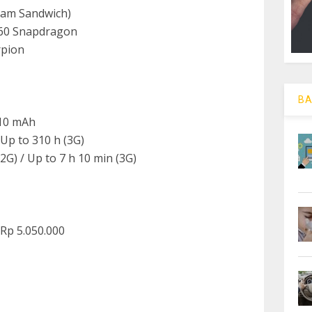
ream Sandwich)
60 Snapdragon
rpion
BA
910 mAh
 Up to 310 h (3G)
2G) / Up to 7 h 10 min (3G)
 Rp 5.050.000