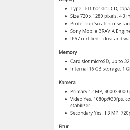
Type LED-backlit LCD, capa
Size 720 x 1280 pixels, 4.3 i
Protection Scratch-resistan
Sony Mobile BRAVIA Engin
IP67 certified – dust and w
Memory
Card slot microSD, up to 3
Internal 16 GB storage, 1 
Kamera
Primary 12 MP, 4000×3000 p
Video Yes, 1080p@30fps, con
stabilizer
Secondary Yes, 1.3 MP, 72
Fitur