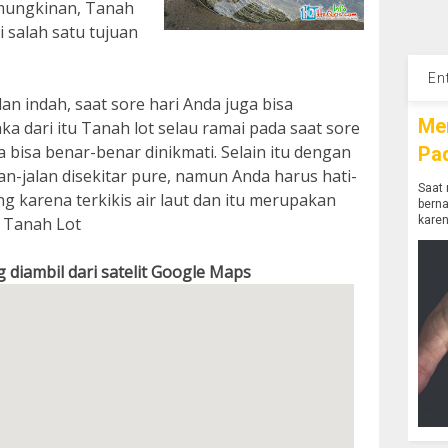
mungkinan, Tanah
i salah satu tujuan
En
n indah, saat sore hari Anda juga bisa
Me
a dari itu Tanah lot selau ramai pada saat sore
 bisa benar-benar dinikmati. Selain itu dengan
Pa
alan-jalan disekitar pure, namun Anda harus hati-
Saat 
g karena terkikis air laut dan itu merupakan
bern
r Tanah Lot
karen
g diambil dari satelit Google Maps