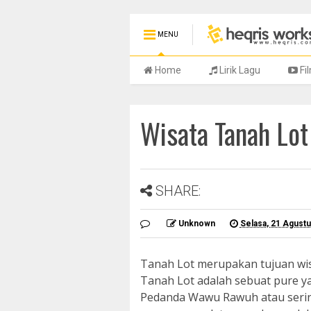
MENU
Home
Lirik Lagu
Fi
Wisata Tanah Lot
SHARE:
Unknown
Selasa, 21 Agust
Tanah Lot merupakan tujuan wisa
Tanah Lot adalah sebuat pure ya
Pedanda Wawu Rawuh atau sering