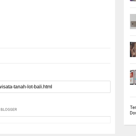
Te
BLOGGER
Dow