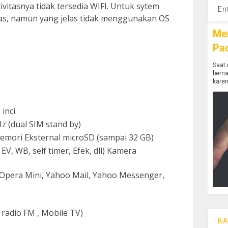
vitasnya tidak tersedia WIFI. Untuk sytem
En
las, namun yang jelas tidak menggunakan OS
Me
Pa
Saat 
bern
karen
inci
 (dual SIM stand by)
Memori Eksternal microSD (sampai 32 GB)
V, WB, self timer, Efek, dll) Kamera
, Opera Mini, Yahoo Mail, Yahoo Messenger,
r radio FM , Mobile TV)
BA