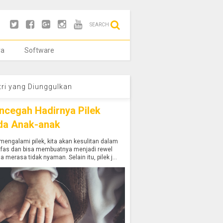
SEARCH
ya
Software
tri yang Diunggulkan
ncegah Hadirnya Pilek
da Anak-anak
mengalami pilek, kita akan kesulitan dalam
afas dan bisa membuatnya menjadi rewel
a merasa tidak nyaman. Selain itu, pilek j...