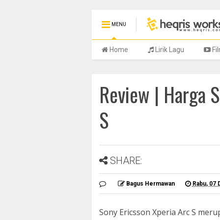
MENU
Home
Lirik Lagu
Fi
Review | Harga S
S
SHARE:
Bagus Hermawan
Rabu, 07
Sony Ericsson Xperia Arc S meru