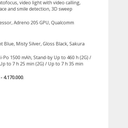
focus, video light with video calling,
face and smile detection, 3D sweep
cessor, Adreno 205 GPU, Qualcomm
t Blue, Misty Silver, Gloss Black, Sakura
Li-Po 1500 mAh, Stand-by Up to 460 h (2G) /
Up to 7 h 25 min (2G) / Up to 7 h 35 min
 - 4.170.000
.