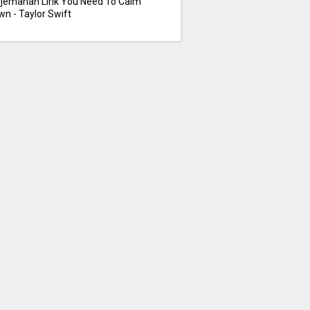
rjemahan Lirik You Need To Calm
n - Taylor Swift