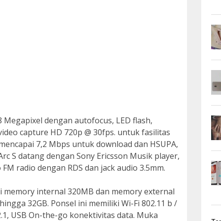
8 Megapixel dengan autofocus, LED flash,
eo capture HD 720p @ 30fps. untuk fasilitas
 mencapai 7,2 Mbps untuk download dan HSUPA,
Arc S datang dengan Sony Ericsson Musik player,
o FM radio dengan RDS dan jack audio 3.5mm.
iki memory internal 320MB dan memory external
ngga 32GB. Ponsel ini memiliki Wi-Fi 802.11 b /
v2.1, USB On-the-go konektivitas data. Muka