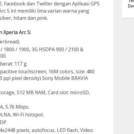
Te
0,2, Facebook dan Twitter dengan Aplikasi GPS
Dow
c S ini memiliki lima varian warna yang
silver, hitam dan pink.
 Xperia Arc S:
gerbread).
/ 1800 / 1900, 3G HSDPA 900 / 2100 &
00.
berat: 117 g.
pacitive touchscreen, 16M colors, size: 480
33 ppi pixel density) Sony Mobile BRAVIA
orage, 512 MB RAM, Card slot: microSD,
A, 5.76 Mbps.
DLNA, Wi-Fi hotspot.
2DP.
x2448 pixels, autofocus, LED flash, Video: