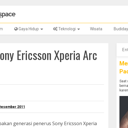
lm
Gaya Hidup
Teknologi
Wisata
Budida
ony Ericsson Xperia Arc
En
Me
Pa
Saat 
bern
karen
 Desember 2011
pakan generasi penerus Sony Ericsson Xperia