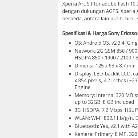
Xperia Arc S fitur adobe flash 1
dengan dukungan AGPS. Xperia Ar
berbeda, antara lain putih, biru, 
Spesifikasi & Harga Sony Ericsson
OS: Android OS, v2.3.4 (Gin
Network: 2G GSM 850 / 900 
HSDPA 850 / 1900 / 2100 / 8
Dimensi: 125 x 63 x 8.7 mm, 
Display: LED-backlit LCD, ca
x 854 pixels, 4.2 inches (~2
Engine.
Memory: Internal 320 MB st
up to 32GB, 8 GB included
3G: HSDPA, 7.2 Mbps; HSUP
WLAN: Wi-Fi 802.11 b/g/n, 
Bluetooth: Yes, v2.1 with A
Kamera: Primary: 8 MP, 3264