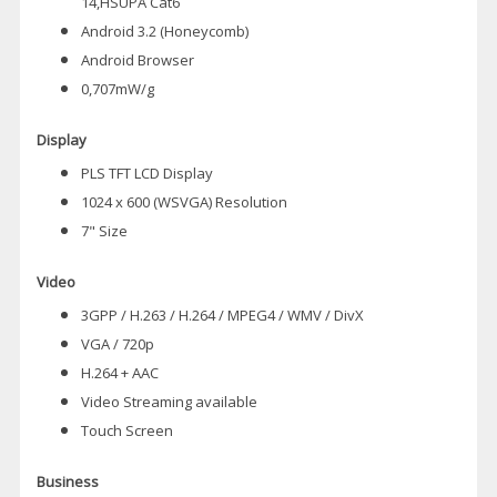
14,HSUPA Cat6
Android 3.2 (Honeycomb)
Android Browser
0,707mW/g
Display
PLS TFT LCD Display
1024 x 600 (WSVGA) Resolution
7" Size
Video
3GPP / H.263 / H.264 / MPEG4 / WMV / DivX
VGA / 720p
H.264 + AAC
Video Streaming available
Touch Screen
Business