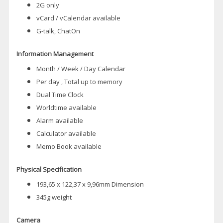
2G only
vCard / vCalendar available
G-talk, ChatOn
Information Management
Month / Week / Day Calendar
Per day , Total up to memory
Dual Time Clock
Worldtime available
Alarm available
Calculator available
Memo Book available
Physical Specification
193,65 x 122,37 x 9,96mm Dimension
345g weight
Camera