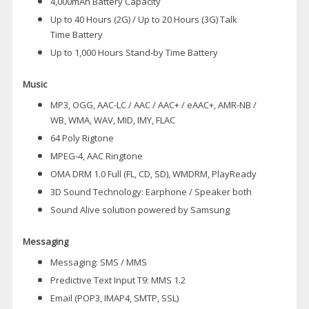
4,000mAh Battery Capacity
Up to 40 Hours (2G) / Up to 20 Hours (3G) Talk
Time Battery
Up to 1,000 Hours Stand-by Time Battery
Music
MP3, OGG, AAC-LC / AAC / AAC+ / eAAC+, AMR-NB /
WB, WMA, WAV, MID, IMY, FLAC
64 Poly Rigtone
MPEG-4, AAC Ringtone
OMA DRM 1.0 Full (FL, CD, SD), WMDRM, PlayReady
3D Sound Technology: Earphone / Speaker both
Sound Alive solution powered by Samsung
Messaging
Messaging: SMS / MMS
Predictive Text Input T9: MMS 1.2
Email (POP3, IMAP4, SMTP, SSL)