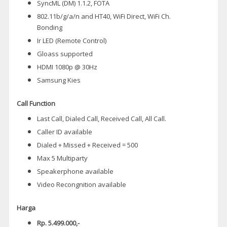
SyncML (DM) 1.1.2, FOTA
802.11b/g/a/n and HT40, WiFi Direct, WiFi Ch.
Bonding
Ir LED (Remote Control)
Gloass supported
HDMI 1080p @ 30Hz
Samsung Kies
Call Function
Last Call, Dialed Call, Received Call, All Call.
Caller ID available
Dialed + Missed + Received = 500
Max 5 Multiparty
Speakerphone available
Video Recongnition available
Harga
Rp. 5.499.000,-