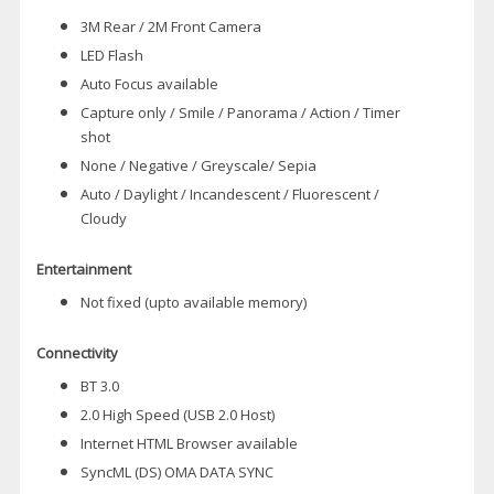
3M Rear / 2M Front Camera
LED Flash
Auto Focus available
Capture only / Smile / Panorama / Action / Timer
shot
None / Negative / Greyscale/ Sepia
Auto / Daylight / Incandescent / Fluorescent /
Cloudy
Entertainment
Not fixed (upto available memory)
Connectivity
BT 3.0
2.0 High Speed (USB 2.0 Host)
Internet HTML Browser available
SyncML (DS) OMA DATA SYNC