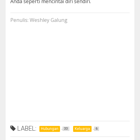
Anda seperti mencintai diri sendiri.
Penulis: Weshley Galung
LABEL:
Hubungan
Keluarga
33
6