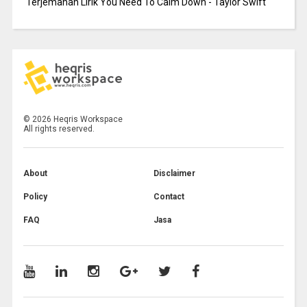
Terjemahan Lirik You Need To Calm Down - Taylor Swift
©
2026
Heqris Workspace
All rights reserved.
About
Disclaimer
Policy
Contact
FAQ
Jasa